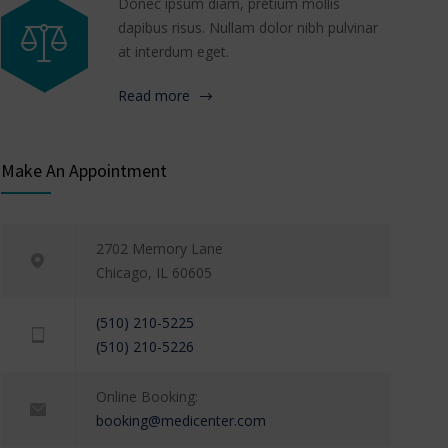
Donec ipsum diam, pretium mollis
dapibus risus. Nullam dolor nibh pulvinar
at interdum eget.
Read more
Make An Appointment
2702 Memory Lane
Chicago, IL 60605
(510) 210-5225
(510) 210-5226
Online Booking:
booking@medicenter.com