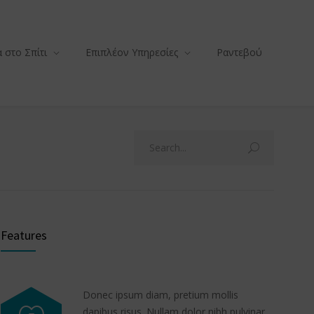
 στο Σπίτι
Επιπλέον Υπηρεσίες
Ραντεβού
Features
Donec ipsum diam, pretium mollis
dapibus risus. Nullam dolor nibh pulvinar