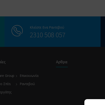
Κλείστε Ενα Ραντεβού
2310 508 057
ίες
Αρθρα
are Group
Επικοινωνία
το Σπίτι
Ραντεβού
εργάτης