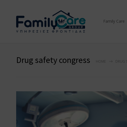
Family Care
Drug safety congress
HOME
DRUG 