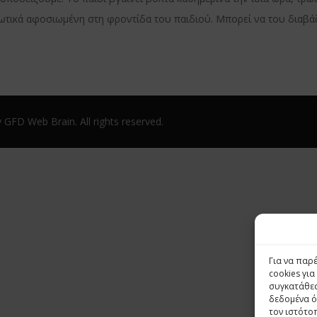
ρωτικά αφοσιωμένη στη φροντίδα του παιδιού. Μπορεί να του διαβάζε
FD Web Brain. All rights reserved.
Για να παρ
cookies γι
συγκατάθεσ
δεδομένα ό
τον ιστότο