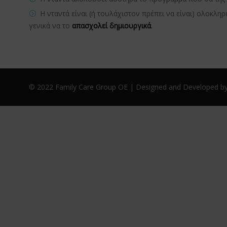
Η νταντά είναι (ή τουλάχιστον πρέπει να είναι) ολοκλη
γενικά να το
απασχολεί δημιουργικά
.
© 2022 Family Care Group OE | Designed and Developed by G