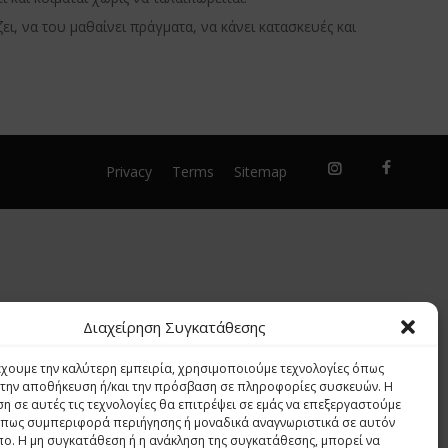
ι, να του μαθαίνει πράγματα, να κάνει κατασκευές και
Privacy
Terms
Sitemap
Διαχείρηση Συγκατάθεσης
έχουμε την καλύτερη εμπειρία, χρησιμοποιούμε τεχνολογίες όπως
α την αποθήκευση ή/και την πρόσβαση σε πληροφορίες συσκευών. Η
η σε αυτές τις τεχνολογίες θα επιτρέψει σε εμάς να επεξεργαστούμε
πως συμπεριφορά περιήγησης ή μοναδικά αναγνωριστικά σε αυτόν
πο. Η μη συγκατάθεση ή η ανάκληση της συγκατάθεσης, μπορεί να