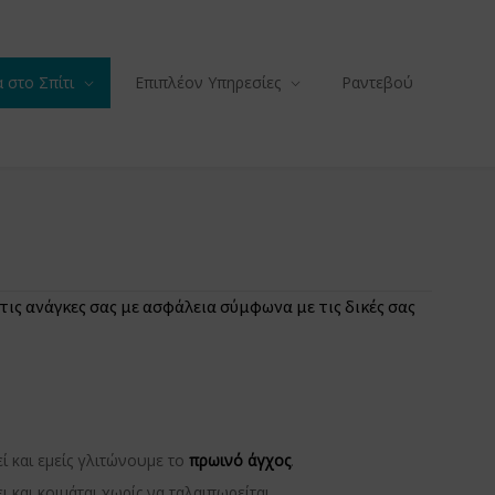
 στο Σπίτι
Επιπλέον Υπηρεσίες
Ραντεβού
ις ανάγκες σας με ασφάλεια σύμφωνα με τις δικές σας
ί και εμείς γλιτώνουμε το
πρωινό άγχος
.
και κοιμάται χωρίς να ταλαιπωρείται.