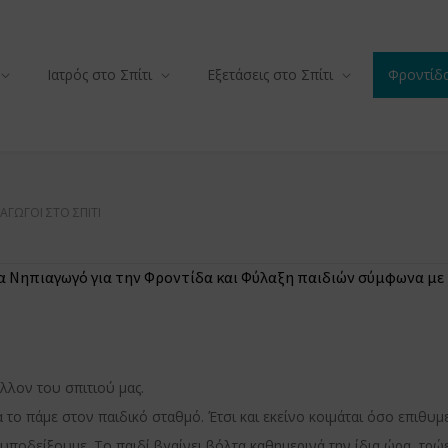
Ιατρός στο Σπίτι
Εξετάσεις στο Σπίτι
Φροντίδα
ΑΓΩΓΟΊ ΣΤΟ ΣΠΊΤΙ
ία Νηπιαγωγό για την Φροντίδα και Φύλαξη παιδιών σύμφωνα με τ
λλον του σπιτιού μας.
α το πάμε στον παιδικό σταθμό. Έτσι και εκείνο κοιμάται όσο επιθυμε
οδείξουμε. Το παιδί βγαίνει βόλτα καθημερινά την ίδια ώρα, τρώει 