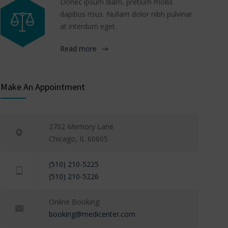
Donec ipsum diam, pretium mollis
dapibus risus. Nullam dolor nibh pulvinar
at interdum eget.
Read more
Make An Appointment
2702 Memory Lane
Chicago, IL 60605
(510) 210-5225
(510) 210-5226
Online Booking:
booking@medicenter.com