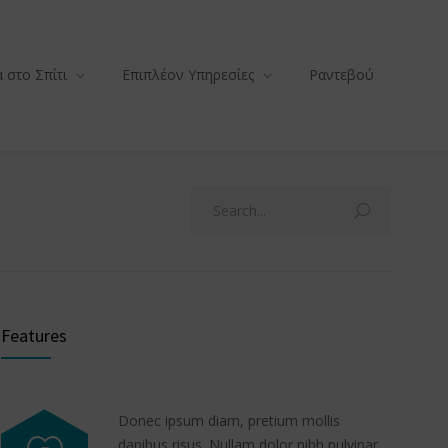
 στο Σπίτι
Επιπλέον Υπηρεσίες
Ραντεβού
Features
Donec ipsum diam, pretium mollis
dapibus risus. Nullam dolor nibh pulvinar