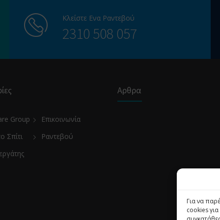
Κλείστε Ενα Ραντεβού
2310 508 057
ίες
Αρθρα
are Group
Επικοινωνία
το Σπίτι
Ραντεβού
εργάτης
Για να παρ
cookies γι
συγκατάθεσ