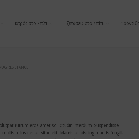
Ιατρός στο Σπίτι
Εξετάσεις στο Σπίτι
Φροντίδα
RUG RESISTANCE
volutpat rutrum eros amet sollicitudin interdum. Suspendisse
 mollis tellus neque vitae elit. Mauris adipiscing mauris fringilla