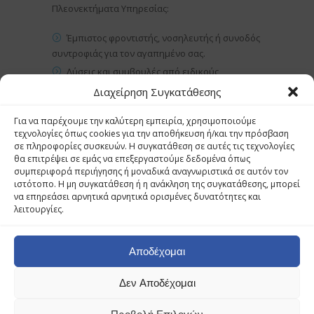
Πλεονεκτήματα Υπηρεσίας:
Έμπιστος φροντιστής, νοσηλευτής ή συνοδός
συντροφιάς για τον αγαπημένο σας.
Λύσεις και συμβουλές από ειδικούς
επιστήμονες για θέματα που αφορούν την
Διαχείρηση Συγκατάθεσης
ποιότητα ζωής, τη δική σας και των ηλικιωμένων
που φροντίζετε.
Για να παρέχουμε την καλύτερη εμπειρία, χρησιμοποιούμε
τεχνολογίες όπως cookies για την αποθήκευση ή/και την πρόσβαση
Τα κατάλληλα προϊόντα ή τις συσκευές που
σε πληροφορίες συσκευών. Η συγκατάθεση σε αυτές τις τεχνολογίες
θα εξασφαλίσουν μία ποιοτική καθημερινότητα
θα επιτρέψει σε εμάς να επεξεργαστούμε δεδομένα όπως
στους ηλικιωμένους.
συμπεριφορά περιήγησης ή μοναδικά αναγνωριστικά σε αυτόν τον
ιστότοπο. Η μη συγκατάθεση ή η ανάκληση της συγκατάθεσης, μπορεί
να επηρεάσει αρνητικά αρνητικά ορισμένες δυνατότητες και
λειτουργίες.
© 2022 Family Care Group OE | Designed and
Developed by GFD Web Brain. All rights reserved.
Αποδέχομαι
Δεν Αποδέχομαι