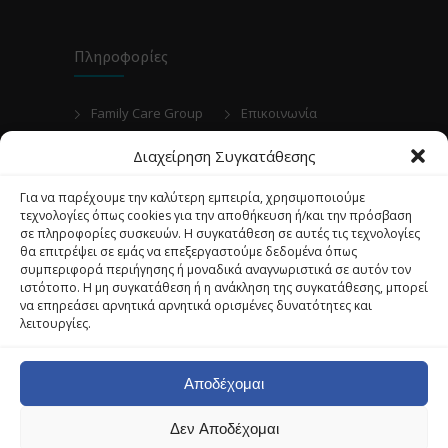
Πληροφορίες
Family Care Group
Επικοινωνία
Ιατρός στο Σπίτι
Ραντεβού
Διαχείρηση Συγκατάθεσης
Γίνε Συνεργάτης Μας
Για να παρέχουμε την καλύτερη εμπειρία, χρησιμοποιούμε
τεχνολογίες όπως cookies για την αποθήκευση ή/και την πρόσβαση
σε πληροφορίες συσκευών. Η συγκατάθεση σε αυτές τις τεχνολογίες
θα επιτρέψει σε εμάς να επεξεργαστούμε δεδομένα όπως
Αρθρα
συμπεριφορά περιήγησης ή μοναδικά αναγνωριστικά σε αυτόν τον
ιστότοπο. Η μη συγκατάθεση ή η ανάκληση της συγκατάθεσης, μπορεί
να επηρεάσει αρνητικά αρνητικά ορισμένες δυνατότητες και
λειτουργίες.
© 2022 Family Care Group OE | Designed and
Developed by GFD Web Brain. All rights reserved.
Αποδέχομαι
Δεν Αποδέχομαι