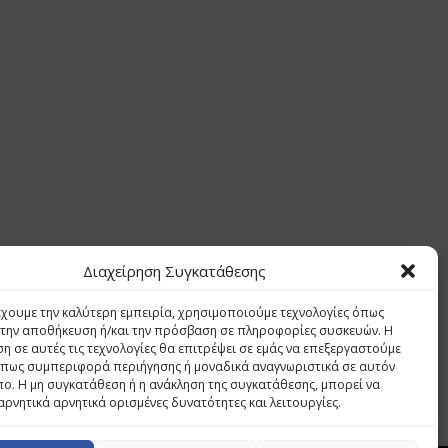
Διαχείρηση Συγκατάθεσης
έχουμε την καλύτερη εμπειρία, χρησιμοποιούμε τεχνολογίες όπως
α την αποθήκευση ή/και την πρόσβαση σε πληροφορίες συσκευών. Η
η σε αυτές τις τεχνολογίες θα επιτρέψει σε εμάς να επεξεργαστούμε
πως συμπεριφορά περιήγησης ή μοναδικά αναγνωριστικά σε αυτόν
πο. Η μη συγκατάθεση ή η ανάκληση της συγκατάθεσης, μπορεί να
αρνητικά αρνητικά ορισμένες δυνατότητες και λειτουργίες.