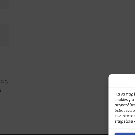
σας,
η
Για να παρ
cookies γι
συγκατάθεσ
δεδομένα ό
τον ιστότο
επηρεάσει 