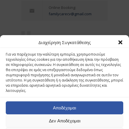
Online Booking:
familycarecv@gmail.com
Διαχείρηση Συγκατάθεσης
Είμαστε δίπλα σε εσάς και την
Για να παρέχουμε την καλύτερη εμπειρία, χρησιμοποιούμε
οικογένειά σας, για κάθε σας ανάγκη.
τεχνολογίες όπως cookies για την αποθήκευση ή/και την πρόσβαση
Προτεραιότητά μας, η υγεία σας.
σε πληροφορίες συσκευών. Η συγκατάθεση σε αυτές τις τεχνολογίες
θα επιτρέψει σε εμάς να επεξεργαστούμε δεδομένα όπως
— Family Care Group
συμπεριφορά περιήγησης ή μοναδικά αναγνωριστικά σε αυτόν τον
ιστότοπο. Η μη συγκατάθεση ή η ανάκληση της συγκατάθεσης, μπορεί
να επηρεάσει αρνητικά αρνητικά ορισμένες δυνατότητες και
λειτουργίες.
© 2022 Family Care Group OE | Designed and
Developed by GFD Web Brain. All rights reserved.
Αποδέχομαι
Δεν Αποδέχομαι